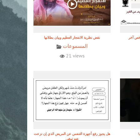
شخص آخر
نقض نظرية الانفجار العظيم وبيان بطلانها
المسموعات
21 views
هل يجوز رفع أجهزة التنفس عن المريض الذي إن نزعت
عنه توفي