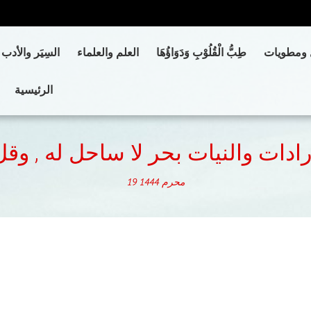
 ومطويات
طِبُّ الْقُلُوْبِ وَدَوَاؤُهَا
العلم والعلماء
السِيَر والأدب
الرئيسية
ادات والنيات بحر لا ساحل له , وقل
محرم
1444
19