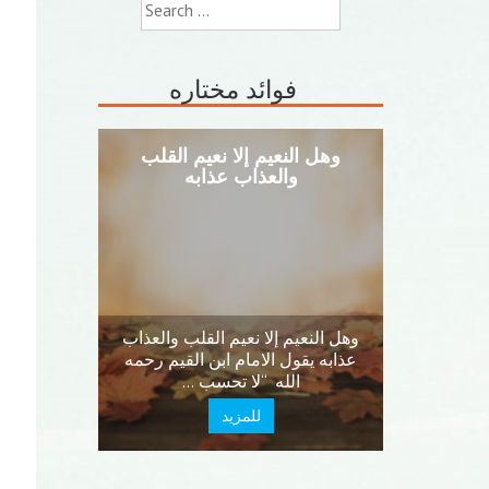
Search
for:
فوائد مختاره
وهل النعيم إلا نعيم القلب
والعذاب عذابه
وهل النعيم إلا نعيم القلب والعذاب
عذابه يقول الامام ابن القيم رحمه
الله “لا تحسب …
للمزيد