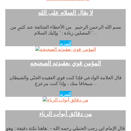
لا يقال السلام على الله
بسم الله الرحمن الرحيم من الأخطاء الشائعة عند كثيرٍ من
المصلين زيادة : ” وإليك السلام ” …
للمزيد
المؤمن قوي بعقيدته الصحيحه
قال العلامة الوادعي فإذا كنت قوي العقيده الجنّي والشيطان
سيخافا منك ، وإذا كنت مزعزع …
للمزيد
من دقائق أبواب الرياء
قال الإمام ابن رجب الحنبلي رحمه الله – :هاهنا نكتة دقيقة : وهو