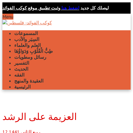
ليصلك كل جديد
اضغط هنا
وثبت تطبيق موقع كوكب الفوائد
Menu
المسموعات
السِيَر والأدب
العلم والعلماء
طِبُّ الْقُلُوْبِ وَدَوَاؤُهَا
رسائل ومطويات
التفسير
الحديث
الفقه
العقيدة والمنهج
الرئيسية
العزيمة على الرشد
ربيع الثاني
1441
12