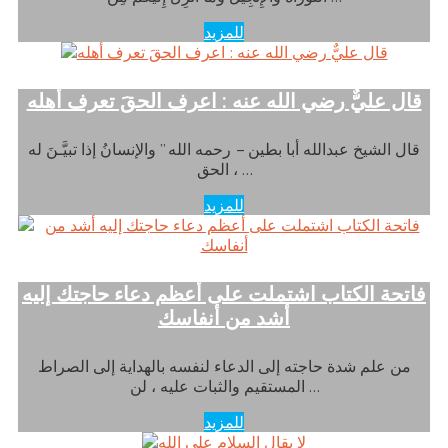
للمزيد
قال عليٌّ رضي الله عنه : اعرف الحقَ تعرف أهله
قال الشيخ عبدالله أبا بطين – رحمه الله ” والإنسانُ إذا تبيَّـنَ له
الحق ، …
للمزيد
فاتحة الكتاب اشتملت على أعظم دعاء حاجتك إليه
أشد من أنفاسك
من علم شدة حاجته إلى الدعاء لنفسه بالهداية إلى الصراط
المستقيم والثبات عليه ، لن …
للمزيد