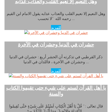
وهل النعيم إلا نعيم القلب والعذاب عذابه
وهل النعيم إلا نعيم القلب والعذاب عذابه يقول الامام ابن القيم
رحمه الله “لا تحسب …
للمزيد
حشران في الدنيا وحشران في الآخرة
ذكر القرطبي في تذكرته أن الحشر أربع : حشران في الدنيا
وحشران في الآخرة ، فاللذان في الدنيا …
للمزيد
يا أهل القرآن لستم على شيء حتى تقيموا الكتاب
والسنة
قال تعالى : ” قُلْ يَا أَهْلَ الْكِتَابِ لَسْتُمْ عَلَى شَيْءٍ حَتَّى تُقِيمُوا
التَّوْرَاةَ وَالإِنْجِيلَ وَمَا أُنْزِلَ إِلَيْكُمْ مِنْ …