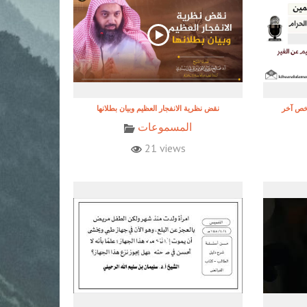
شخص آخر
نقض نظرية الانفجار العظيم وبيان بطلانها
المسموعات
21 views