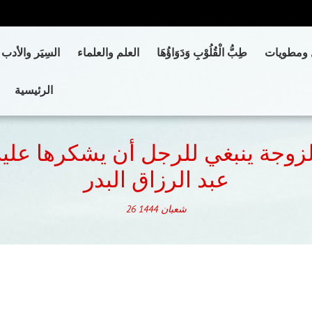
 ومطويات
طِبُّ الْقُلُوْبِ وَدَوَاؤُهَا
العلم والعلماء
السِيَر والأدب
الرئيسية
الزوجة ينبغي للرجل أن يشكرها علي
عبد الرزاق البدر
شعبان
1444
26