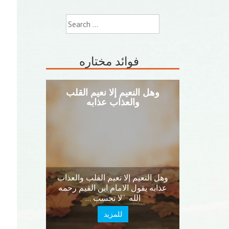
Search
for:
فوائد مختاره
حشران في
وهل النعيم إلا نعيم القلب
والعذاب عذابه
تذكرته
 في الدنيا
وهل النعيم إلا نعيم القلب والعذاب
اللذان في
عذابه يقول الامام ابن القيم رحمه
الله “لا تحسب …
للمزيد