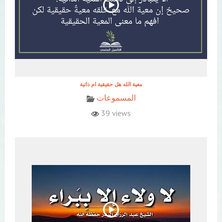
معية الله هل حقيقية ام ذاتية
المسموعات
39 views