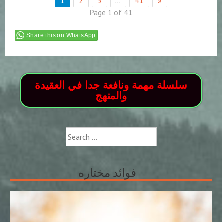
1
2
3
…
41
»
Page 1 of 41
Share this on WhatsApp
سلسلة مهمة ونافعة جدا في العقيدة
والمنهج
Search
for:
فوائد مختاره