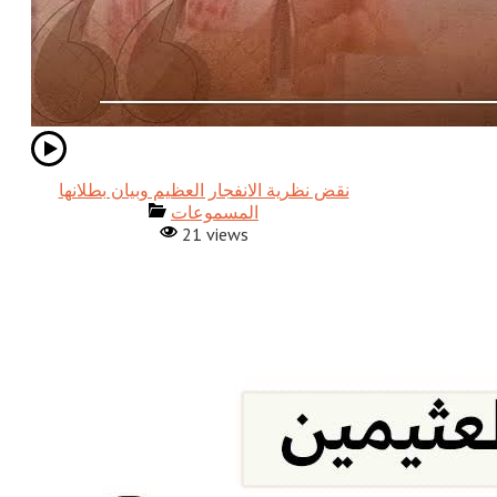
نقض نظرية الانفجار العظيم وبيان بطلانها
المسموعات
21 views