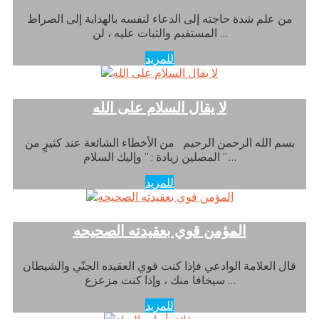
من علم شدة حاجته إلى الدعاء لنفسه بالهداية إلى الصراط
المستقيم والثبات عليه ، لن …
للمزيد
لا يقال السلام على الله
بسم الله الرحمن الرحيم من الأخطاء الشائعة عند كثيرٍ من
المصلين زيادة : ” وإليك السلام ” …
للمزيد
المؤمن قوي بعقيدته الصحيحه
قال العلامة الوادعي فإذا كنت قوي العقيده الجنّي والشيطان
سيخافا منك ، وإذا كنت مزعزع …
للمزيد