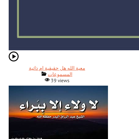
معية الله هل حقيقية ام ذاتية
المسموعات
39 views