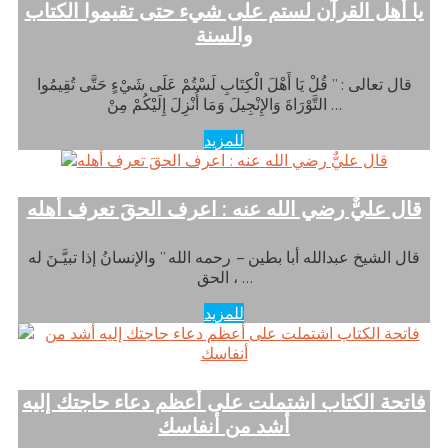
يا أهل القرآن لستم على شيء حتى تقيموا الكتاب
والسنة
قال تعالى : ” قُلْ يَا أَهْلَ الْكِتَابِ لَسْتُمْ عَلَى شَيْءٍ حَتَّى تُقِيمُوا
التَّوْرَاةَ وَالإِنْجِيلَ وَمَا أُنْزِلَ إِلَيْكُمْ مِنْ …
للمزيد
قال عليٌّ رضي الله عنه : اعرف الحقَ تعرف أهله
قال الشيخ عبدالله أبا بطين – رحمه الله ” والإنسانُ إذا تبيَّـنَ له
الحق ، …
للمزيد
فاتحة الكتاب اشتملت على أعظم دعاء حاجتك إليه
أشد من أنفاسك