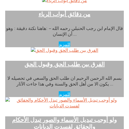
من دقائق أبواب الرياء
قال الإمام ابن رجب الحنبلي رحمه الله – :هاهنا نكتة دقيقة : وهو
أن الإنسان …
للمزيد
الفرق بين طلب الحق وقبول الحق
بسم الله الرحمن الرحيم ان طلب الحق والسعي في تحصيله لا
يكون الا من أهل الحق والسنة وفي هذا جاءت الآثار …
للمزيد
ولو أوجب تبديل الأسماء والصور تبدل الأحكام
والحقائق لفسدت الديانات