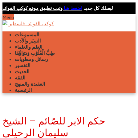
ليصلك كل جديد
اضغط هنا
وثبت تطبيق موقع كوكب الفوائد
Menu
المسموعات
السِيَر والأدب
العلم والعلماء
طِبُّ الْقُلُوْبِ وَدَوَاؤُهَا
رسائل ومطويات
التفسير
الحديث
الفقه
العقيدة والمنهج
الرئيسية
حكم الابر للصّائم – الشيخ
سليمان الرحيلي