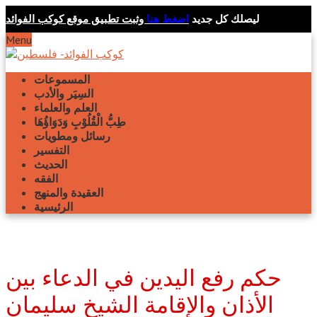
ليصلك كل جديد
اضغط هنا
وثبت تطبيق موقع كوكب الفوائد
Menu
المسموعات
السِيَر والأدب
العلم والعلماء
طِبُّ الْقُلُوْبِ وَدَوَاؤُهَا
رسائل ومطويات
التفسير
الحديث
الفقه
العقيدة والمنهج
الرئيسية
حكم رفع اليدين في الدعاء بين
الأذان والإقامة الشيخ سليمان