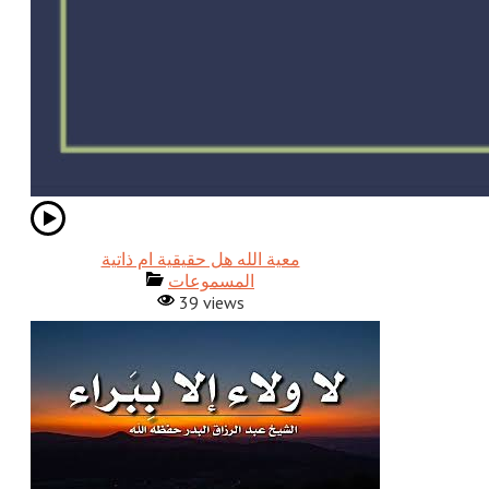
معية الله هل حقيقية ام ذاتية
المسموعات
39 views