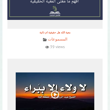
معية الله هل حقيقية ام ذاتية
المسموعات
39 views