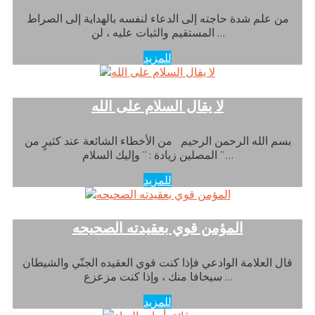
من علم شدة حاجته إلى الدعاء لنفسه بالهداية إلى الصراط
المستقيم والثبات عليه ، لن …
للمزيد
لا يقال السلام على الله
بسم الله الرحمن الرحيم من الأخطاء الشائعة عند كثيرٍ من
المصلين زيادة : ” وإليك السلام ” …
للمزيد
المؤمن قوي بعقيدته الصحيحه
قال العلامة الوادعي فإذا كنت قوي العقيده الجنّي والشيطان
سيخافا منك ، وإذا كنت مزعزع …
للمزيد