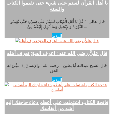
يا أهل القرآن لستم على شيء حتى تقيموا الكتاب
والسنة
قال تعالى : ” قُلْ يَا أَهْلَ الْكِتَابِ لَسْتُمْ عَلَى شَيْءٍ حَتَّى تُقِيمُوا
التَّوْرَاةَ وَالإِنْجِيلَ وَمَا أُنْزِلَ إِلَيْكُمْ مِنْ …
للمزيد
قال عليٌّ رضي الله عنه : اعرف الحقَ تعرف أهله
قال الشيخ عبدالله أبا بطين – رحمه الله ” والإنسانُ إذا تبيَّـنَ له
الحق ، …
للمزيد
فاتحة الكتاب اشتملت على أعظم دعاء حاجتك إليه
أشد من أنفاسك