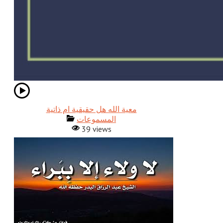
معية الله هل حقيقية ام ذاتية
المسموعات
39 views