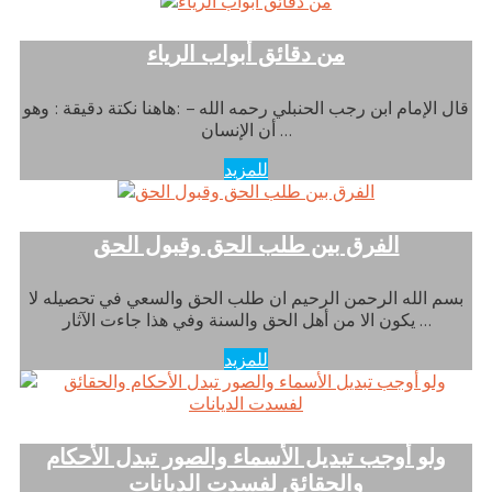
من دقائق أبواب الرياء
قال الإمام ابن رجب الحنبلي رحمه الله – :هاهنا نكتة دقيقة : وهو
أن الإنسان …
للمزيد
الفرق بين طلب الحق وقبول الحق
بسم الله الرحمن الرحيم ان طلب الحق والسعي في تحصيله لا
يكون الا من أهل الحق والسنة وفي هذا جاءت الآثار …
للمزيد
ولو أوجب تبديل الأسماء والصور تبدل الأحكام
والحقائق لفسدت الديانات