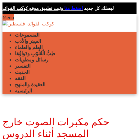
ليصلك كل جديد
اضغط هنا
وثبت تطبيق موقع كوكب الفوائد
Menu
المسموعات
السِيَر والأدب
العلم والعلماء
طِبُّ الْقُلُوْبِ وَدَوَاؤُهَا
رسائل ومطويات
التفسير
الحديث
الفقه
العقيدة والمنهج
الرئيسية
حكم مكبرات الصوت خارج
المسجد أثناء الدروس