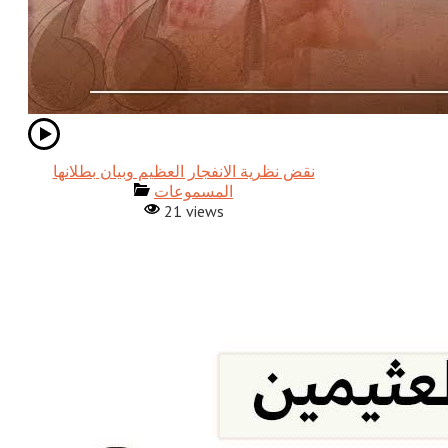
نقض نظرية الانفجار العظيم وبيان بطلانها
المسموعات
21 views