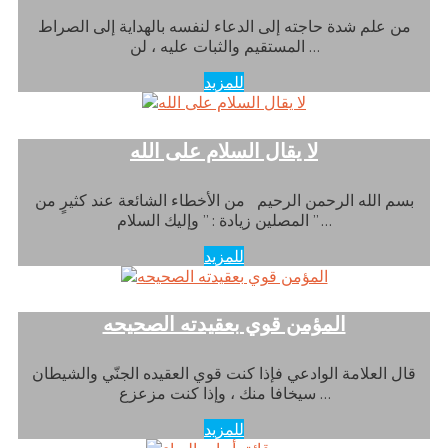
من علم شدة حاجته إلى الدعاء لنفسه بالهداية إلى الصراط
المستقيم والثبات عليه ، لن …
للمزيد
لا يقال السلام على الله
بسم الله الرحمن الرحيم من الأخطاء الشائعة عند كثيرٍ من
المصلين زيادة : ” وإليك السلام ” …
للمزيد
المؤمن قوي بعقيدته الصحيحه
قال العلامة الوادعي فإذا كنت قوي العقيده الجنّي والشيطان
سيخافا منك ، وإذا كنت مزعزع …
للمزيد