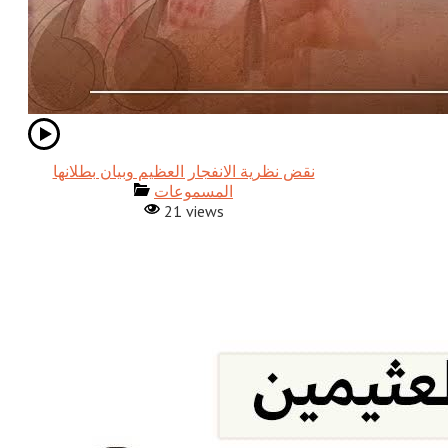
نقض نظرية الانفجار العظيم وبيان بطلانها
المسموعات
21 views