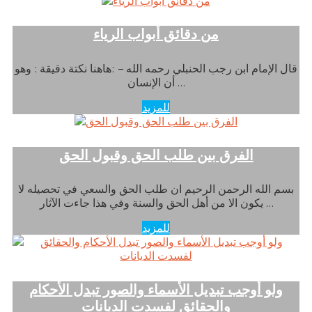
من دقائق أبواب الرياء
قال الإمام ابن رجب الحنبلي رحمه الله – :هاهنا نكتة دقيقة : وهو
أن الإنسان …
للمزيد
الفرق بين طلب الحق وقبول الحق
بسم الله الرحمن الرحيم ان طلب الحق والسعي في تحصيله لا
يكون الا من أهل الحق والسنة وفي هذا جاءت الآثار …
للمزيد
ولو أوجب تبديل الأسماء والصور تبدل الأحكام
والحقائق لفسدت الديانات