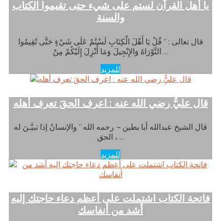
يا أهل القرآن لستم على شيء حتى تقيموا الكتاب
والسنة
قال تعالى : ” قُلْ يَا أَهْلَ الْكِتَابِ لَسْتُمْ عَلَى شَيْءٍ حَتَّى تُقِيمُوا
التَّوْرَاةَ وَالإِنْجِيلَ وَمَا أُنْزِلَ إِلَيْكُمْ مِنْ …
للمزيد
قال عليٌّ رضي الله عنه : اعرف الحقَ تعرف أهله
قال الشيخ عبدالله أبا بطين – رحمه الله ” والإنسانُ إذا تبيَّـنَ له
الحق ، …
للمزيد
فاتحة الكتاب اشتملت على أعظم دعاء حاجتك إليه
أشد من أنفاسك