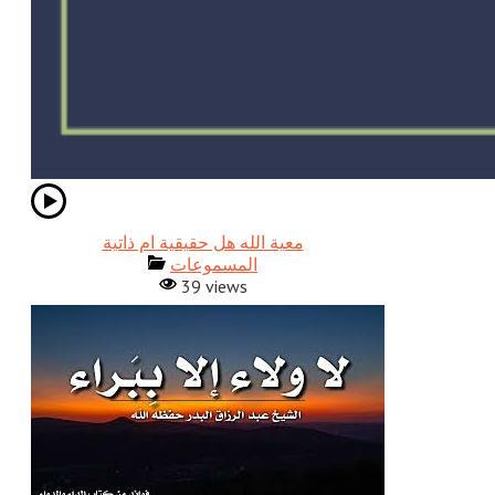
معية الله هل حقيقية ام ذاتية
المسموعات
39 views