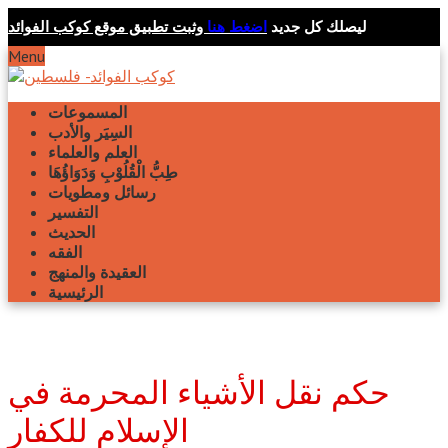
ليصلك كل جديد
اضغط هنا
وثبت تطبيق موقع كوكب الفوائد
Menu
المسموعات
السِيَر والأدب
العلم والعلماء
طِبُّ الْقُلُوْبِ وَدَوَاؤُهَا
رسائل ومطويات
التفسير
الحديث
الفقه
العقيدة والمنهج
الرئيسية
حكم نقل الأشياء المحرمة في
الإسلام للكفار