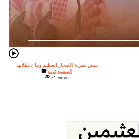
نقض نظرية الانفجار العظيم وبيان بطلانها
المسموعات
21 views