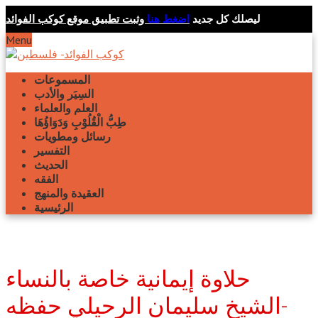
ليصلك كل جديد
اضغط هنا
وثبت تطبيق موقع كوكب الفوائد
Menu
المسموعات
السِيَر والأدب
العلم والعلماء
طِبُّ الْقُلُوْبِ وَدَوَاؤُهَا
رسائل ومطويات
التفسير
الحديث
الفقه
العقيدة والمنهج
الرئيسية
حلاوة إيمانية خاصة بالنساء
-الشيخ سليمان الرحيلي حفظه