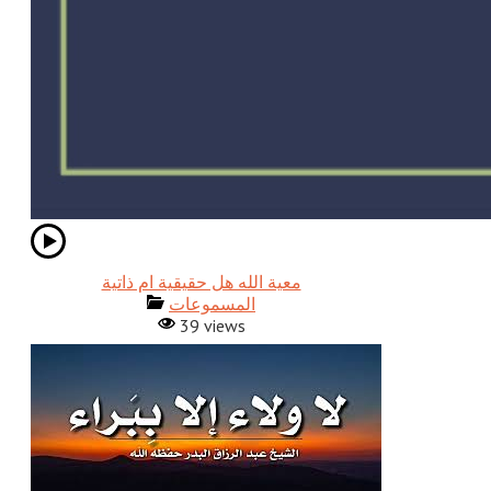
معية الله هل حقيقية ام ذاتية
المسموعات
39 views