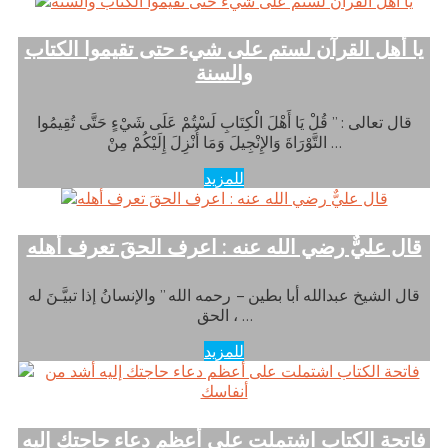
يا أهل القرآن لستم على شيء حتى تقيموا الكتاب
والسنة
قال تعالى : ” قُلْ يَا أَهْلَ الْكِتَابِ لَسْتُمْ عَلَى شَيْءٍ حَتَّى تُقِيمُوا
التَّوْرَاةَ وَالإِنْجِيلَ وَمَا أُنْزِلَ إِلَيْكُمْ مِنْ …
للمزيد
قال عليٌّ رضي الله عنه : اعرف الحقَ تعرف أهله
قال الشيخ عبدالله أبا بطين – رحمه الله ” والإنسانُ إذا تبيَّـنَ له
الحق ، …
للمزيد
فاتحة الكتاب اشتملت على أعظم دعاء حاجتك إليه