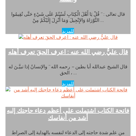
قال تعالى : ” قُلْ يَا أَهْلَ الْكِتَابِ لَسْتُمْ عَلَى شَيْءٍ حَتَّى تُقِيمُوا
التَّوْرَاةَ وَالإِنْجِيلَ وَمَا أُنْزِلَ إِلَيْكُمْ مِنْ …
للمزيد
قال عليٌّ رضي الله عنه : اعرف الحقَ تعرف أهله
قال الشيخ عبدالله أبا بطين – رحمه الله ” والإنسانُ إذا تبيَّـنَ له
الحق ، …
للمزيد
فاتحة الكتاب اشتملت على أعظم دعاء حاجتك إليه
أشد من أنفاسك
من علم شدة حاجته إلى الدعاء لنفسه بالهداية إلى الصراط