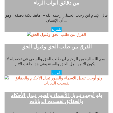
من دقائق أبواب الرياء
قال الإمام ابن رجب الحنبلي رحمه الله – :هاهنا نكتة دقيقة : وهو
أن الإنسان …
للمزيد
الفرق بين طلب الحق وقبول الحق
بسم الله الرحمن الرحيم ان طلب الحق والسعي في تحصيله لا
يكون الا من أهل الحق والسنة وفي هذا جاءت الآثار …
للمزيد
ولو أوجب تبديل الأسماء والصور تبدل الأحكام
والحقائق لفسدت الديانات