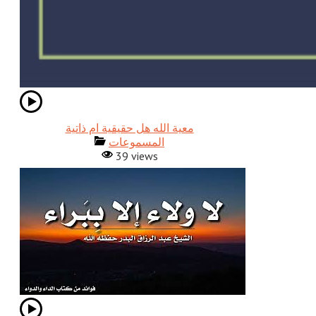
معية الله هل حقيقية ام ذاتية
المسموعات
39 views