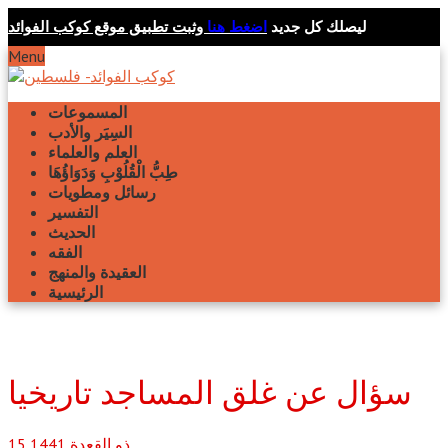
ليصلك كل جديد
اضغط هنا
وثبت تطبيق موقع كوكب الفوائد
Menu
المسموعات
السِيَر والأدب
العلم والعلماء
طِبُّ الْقُلُوْبِ وَدَوَاؤُهَا
رسائل ومطويات
التفسير
الحديث
الفقه
العقيدة والمنهج
الرئيسية
سؤال عن غلق المساجد تاريخيا
ذو القعدة
1441
15