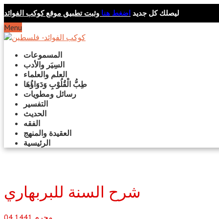
ليصلك كل جديد
اضغط هنا
وثبت تطبيق موقع كوكب الفوائد
Menu
المسموعات
السِيَر والأدب
العلم والعلماء
طِبُّ الْقُلُوْبِ وَدَوَاؤُهَا
رسائل ومطويات
التفسير
الحديث
الفقه
العقيدة والمنهج
الرئيسية
شرح السنة للبربهاري
محرم
1441
04