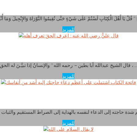
ا أهل القرآن لستم على شيء حتى تقيموا الكتاب والسنة
للمزيد
قال عليٌّ رضي الله عنه : اعرف الحقَ تعرف أهله
لشيخ عبدالله أبا بطين – رحمه الله ” والإنسانُ إذا تبيَّـنَ له الحق ، …
للمزيد
 الكتاب اشتملت على أعظم دعاء حاجتك إليه أشد من أن
للمزيد