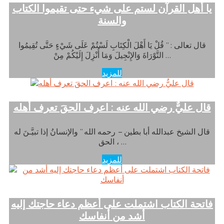
يا أهل القرآن لستم على شيء حتى تقيموا الكتاب
والسنة
قال تعالى : ” قُلْ يَا أَهْلَ الْكِتَابِ لَسْتُمْ عَلَى شَيْءٍ حَتَّى تُقِيمُوا
التَّوْرَاةَ وَالإِنْجِيلَ وَمَا أُنْزِلَ إِلَيْكُمْ مِنْ …
للمزيد
قال عليٌّ رضي الله عنه : اعرف الحقَ تعرف أهله
قال الشيخ عبدالله أبا بطين – رحمه الله ” والإنسانُ إذا تبيَّـنَ له
الحق ، …
للمزيد
فاتحة الكتاب اشتملت على أعظم دعاء حاجتك إليه
أشد من أنفاسك