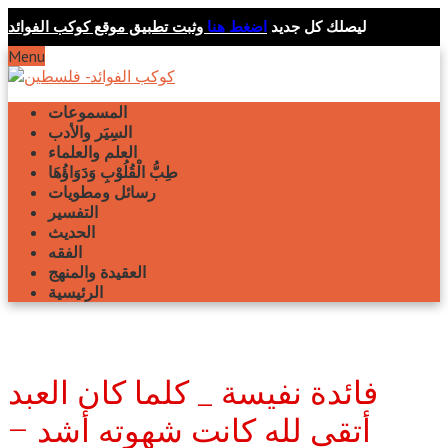
ليصلك كل جديد
اضغط هنا
وثبت تطبيق موقع كوكب الفوائد
Menu
المسموعات
السِيَر والأدب
العلم والعلماء
طِبُّ الْقُلُوْبِ وَدَوَاؤُهَا
رسائل ومطويات
التفسير
الحديث
الفقه
العقيدة والمنهج
الرئيسية
فائدة نفيسة _ كلما كان العبد
أتقى لله كانت شهوته أشد –