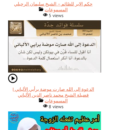
حكم الابر للصّائم – الشيخ سليمان الرحيلي
المسموعات
5 views
الدعوة إلى الله صارت موضة برأيي الألباني |
فضيلة الشيخ محمد ناصر الدين الألباني
المسموعات
8 views