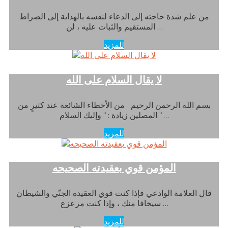
من علم شدة حاجته إلى الدعاء لنفسه بالهداية إلى الصراط
المستقيم والثبات عليه ، لن …
للمزيد
لا يقال السلام على الله
بسم الله الرحمن الرحيم من الأخطاء الشائعة عند كثيرٍ من
المصلين زيادة : ” وإليك السلام ” …
للمزيد
المؤمن قوي بعقيدته الصحيحه
قال العلامة الوادعي فإذا كنت قوي العقيده الجنّي والشيطان
سيخافا منك ، وإذا كنت مزعزع …
للمزيد