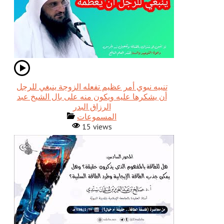
تنبيه نبوي أمر عظيم تفعله الزوجة ينبغي للرجل
أن يشكرها عليه ويكون منه على بال الشيخ عبد
الرزاق البدر
المسموعات
15 views