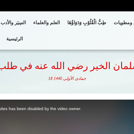
 ومطويات
طِبُّ الْقُلُوْبِ وَدَوَاؤُهَا
العلم والعلماء
السِيَر والأدب
الرئيسية
مان الخير رضي الله عنه في طلب
جمادى الأولى
1440
18