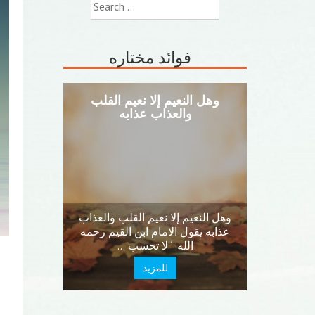
Search
for:
فوائد مختاره
وهل النعيم إلا نعيم القلب
والعذاب عذابه
وهل النعيم إلا نعيم القلب والعذاب
عذابه يقول الامام ابن القيم رحمه
الله “لا تحسب …
للمزيد