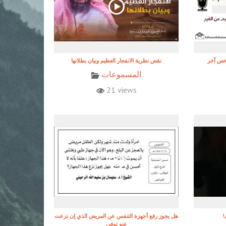
شخص آخر
نقض نظرية الانفجار العظيم وبيان بطلانها
المسموعات
21 views
هل يجوز رفع أجهزة التنفس عن المريض الذي إن نزعت
عنه توفي