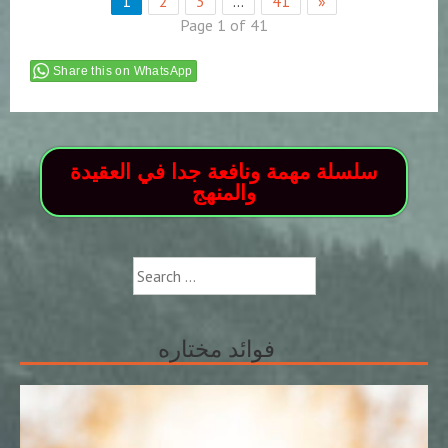
1
2
3
…
41
»
Page 1 of 41
Share this on WhatsApp
سلسلة مهمة ونافعة جدا في العقيدة
والمنهج
Search
for:
فوائد مختاره