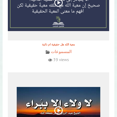
معية الله هل حقيقية ام ذاتية
المسموعات
39 views