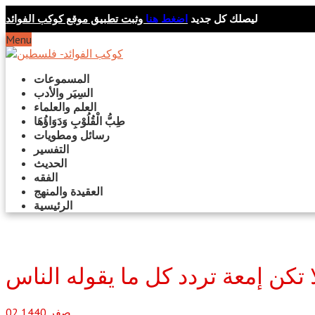
ليصلك كل جديد
اضغط هنا
وثبت تطبيق موقع كوكب الفوائد
Menu
المسموعات
السِيَر والأدب
العلم والعلماء
طِبُّ الْقُلُوْبِ وَدَوَاؤُهَا
رسائل ومطويات
التفسير
الحديث
الفقه
العقيدة والمنهج
الرئيسية
ا تكن إمعة تردد كل ما يقوله الناس
صفر
1440
02