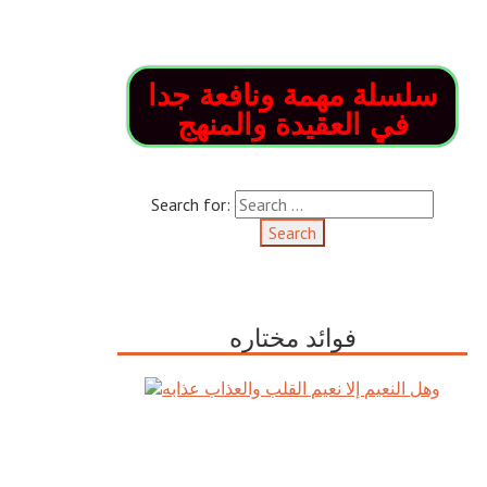
سلسلة مهمة ونافعة جدا
في العقيدة والمنهج
Search for:
فوائد مختاره
وهل النعيم إلا نعيم القلب والعذاب
عذابه