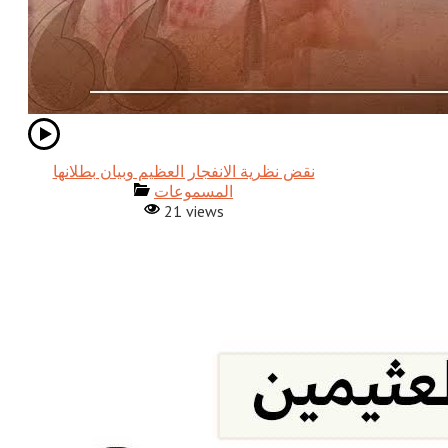
نقض نظرية الانفجار العظيم وبيان بطلانها
المسموعات
21 views