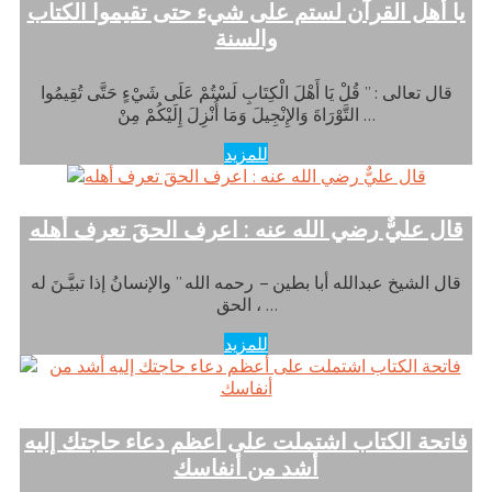
يا أهل القرآن لستم على شيء حتى تقيموا الكتاب
والسنة
قال تعالى : ” قُلْ يَا أَهْلَ الْكِتَابِ لَسْتُمْ عَلَى شَيْءٍ حَتَّى تُقِيمُوا
التَّوْرَاةَ وَالإِنْجِيلَ وَمَا أُنْزِلَ إِلَيْكُمْ مِنْ …
للمزيد
قال عليٌّ رضي الله عنه : اعرف الحقَ تعرف أهله
قال الشيخ عبدالله أبا بطين – رحمه الله ” والإنسانُ إذا تبيَّـنَ له
الحق ، …
للمزيد
فاتحة الكتاب اشتملت على أعظم دعاء حاجتك إليه
أشد من أنفاسك