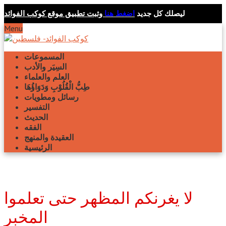
ليصلك كل جديد
اضغط هنا
وثبت تطبيق موقع كوكب الفوائد
Menu
المسموعات
السِيَر والأدب
العلم والعلماء
طِبُّ الْقُلُوْبِ وَدَوَاؤُهَا
رسائل ومطويات
التفسير
الحديث
الفقه
العقيدة والمنهج
الرئيسية
لا يغرنكم المظهر حتى تعلموا
المخبر