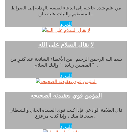
من علم شدة حاجته إلى الدعاء لنفسه بالهداية إلى الصراط
المستقيم والثبات عليه ، لن …
للمزيد
لا يقال السلام على الله
بسم الله الرحمن الرحيم من الأخطاء الشائعة عند كثيرٍ من
المصلين زيادة : ” وإليك السلام ” …
للمزيد
المؤمن قوي بعقيدته الصحيحه
قال العلامة الوادعي فإذا كنت قوي العقيده الجنّي والشيطان
سيخافا منك ، وإذا كنت مزعزع …
للمزيد