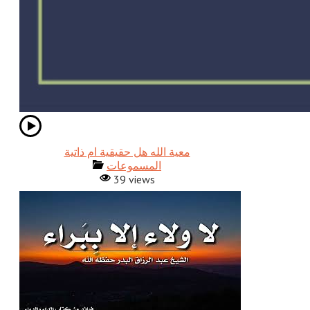
معية الله هل حقيقية ام ذاتية
المسموعات
39 views