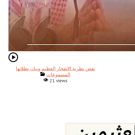
نقض نظرية الانفجار العظيم وبيان بطلانها
المسموعات
21 views