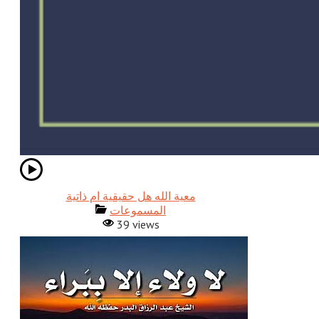
معية الله هل حقيقية ام ذاتية
المسموعات
39 views