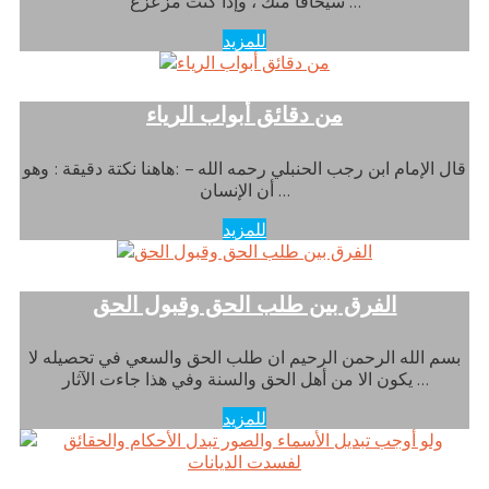
سيخافا منك ، وإذا كنت مزعزع …
للمزيد
من دقائق أبواب الرياء
قال الإمام ابن رجب الحنبلي رحمه الله – :هاهنا نكتة دقيقة : وهو
أن الإنسان …
للمزيد
الفرق بين طلب الحق وقبول الحق
بسم الله الرحمن الرحيم ان طلب الحق والسعي في تحصيله لا
يكون الا من أهل الحق والسنة وفي هذا جاءت الآثار …
للمزيد