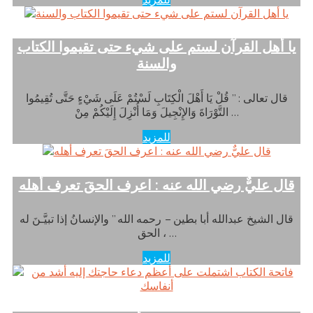
يا أهل القرآن لستم على شيء حتى تقيموا الكتاب
والسنة
قال تعالى : ” قُلْ يَا أَهْلَ الْكِتَابِ لَسْتُمْ عَلَى شَيْءٍ حَتَّى تُقِيمُوا
التَّوْرَاةَ وَالإِنْجِيلَ وَمَا أُنْزِلَ إِلَيْكُمْ مِنْ …
للمزيد
قال عليٌّ رضي الله عنه : اعرف الحقَ تعرف أهله
قال الشيخ عبدالله أبا بطين – رحمه الله ” والإنسانُ إذا تبيَّـنَ له
الحق ، …
للمزيد