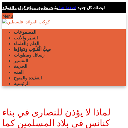
ليصلك كل جديد
اضغط هنا
وثبت تطبيق موقع كوكب الفوائد
Menu
المسموعات
السِيَر والأدب
العلم والعلماء
طِبُّ الْقُلُوْبِ وَدَوَاؤُهَا
رسائل ومطويات
التفسير
الحديث
الفقه
العقيدة والمنهج
الرئيسية
لماذا لا يؤذن للنصارى في بناء
كنائس في بلاد المسلمين كما