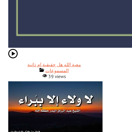
معية الله هل حقيقية ام ذاتية
المسموعات
39 views