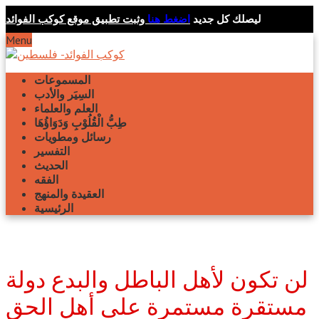
ليصلك كل جديد
اضغط هنا
وثبت تطبيق موقع كوكب الفوائد
Menu
المسموعات
السِيَر والأدب
العلم والعلماء
طِبُّ الْقُلُوْبِ وَدَوَاؤُهَا
رسائل ومطويات
التفسير
الحديث
الفقه
العقيدة والمنهج
الرئيسية
لن تكون لأهل الباطل والبدع دولة
مستقرة مستمرة على أهل الحق