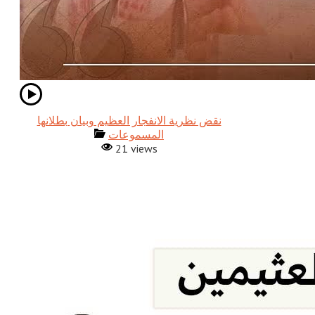
نقض نظرية الانفجار العظيم وبيان بطلانها
المسموعات
21 views