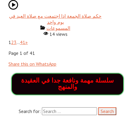
حكم صلاة الجمعة إذا اجتمعت مع صلاة العيد في
يوم واحد
المسموعات
14 views
1
2
3
…
41
»
Page 1 of 41
Share this on WhatsApp
سلسلة مهمة ونافعة جدا في العقيدة
والمنهج
Search for:
وهل النعيم إلا نعيم القلب والعذاب عذابه
وهل النعيم إلا نعيم القلب والعذاب عذابه يقول الامام ابن