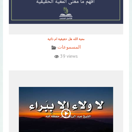
معية الله هل حقيقية ام ذاتية
المسموعات
39 views