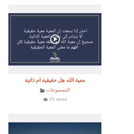
معية الله هل حقيقية ام ذاتية
المسموعات
39 views