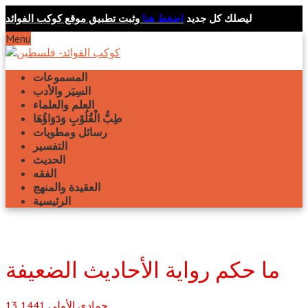
ليصلك كل جديد
اضغط هنا
وثبت تطبيق موقع كوكب الفوائد
Menu
المسموعات
السِيَر والأدب
العلم والعلماء
طِبُّ الْقُلُوْبِ وَدَوَاؤُهَا
رسائل ومطويات
التفسير
الحديث
الفقه
العقيدة والمنهج
الرئيسية
ما حكم رواية الأحاديث الضعيفة
جمادى الأولى
1441
13