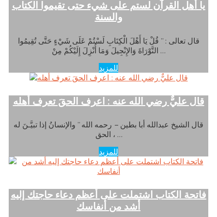
يا أهل القرآن لستم على شيء حتى تقيموا الكتاب
والسنة
قال تعالى : ” قُلْ يَا أَهْلَ الْكِتَابِ لَسْتُمْ عَلَى شَيْءٍ حَتَّى تُقِيمُوا
التَّوْرَاةَ وَالإِنْجِيلَ وَمَا أُنْزِلَ إِلَيْكُمْ مِنْ …
للمزيد
قال عليٌّ رضي الله عنه : اعرف الحقَ تعرف أهله
قال الشيخ عبدالله أبا بطين – رحمه الله ” والإنسانُ إذا تبيَّـنَ له
الحق ، …
للمزيد
فاتحة الكتاب اشتملت على أعظم دعاء حاجتك إليه
أشد من أنفاسك