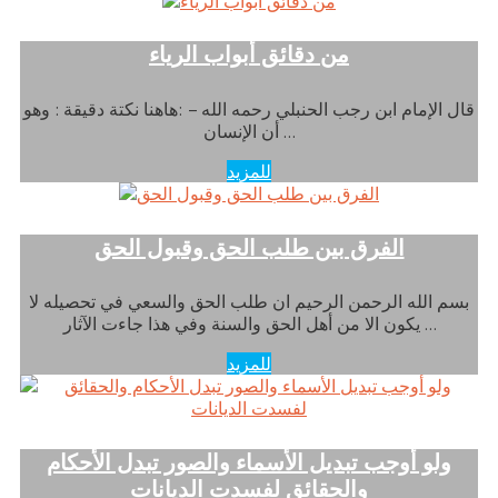
من دقائق أبواب الرياء
قال الإمام ابن رجب الحنبلي رحمه الله – :هاهنا نكتة دقيقة : وهو
أن الإنسان …
للمزيد
الفرق بين طلب الحق وقبول الحق
بسم الله الرحمن الرحيم ان طلب الحق والسعي في تحصيله لا
يكون الا من أهل الحق والسنة وفي هذا جاءت الآثار …
للمزيد
ولو أوجب تبديل الأسماء والصور تبدل الأحكام
والحقائق لفسدت الديانات