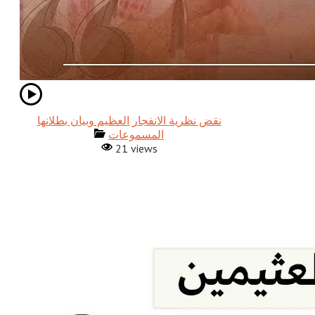
نقض نظرية الانفجار العظيم وبيان بطلانها
المسموعات
21 views