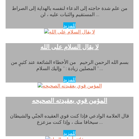
من علم شدة حاجته إلى الدعاء لنفسه بالهداية إلى الصراط
المستقيم والثبات عليه ، لن …
للمزيد
لا يقال السلام على الله
بسم الله الرحمن الرحيم من الأخطاء الشائعة عند كثيرٍ من
المصلين زيادة : ” وإليك السلام ” …
للمزيد
المؤمن قوي بعقيدته الصحيحه
قال العلامة الوادعي فإذا كنت قوي العقيده الجنّي والشيطان
سيخافا منك ، وإذا كنت مزعزع …
للمزيد