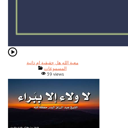
معية الله هل حقيقية ام ذاتية
المسموعات
39 views