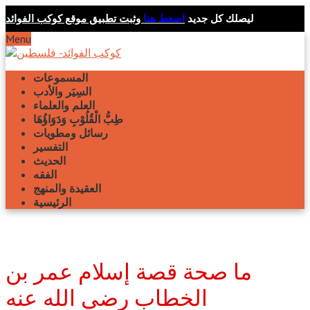
ليصلك كل جديد
اضغط هنا
وثبت تطبيق موقع كوكب الفوائد
Menu
المسموعات
السِيَر والأدب
العلم والعلماء
طِبُّ الْقُلُوْبِ وَدَوَاؤُهَا
رسائل ومطويات
التفسير
الحديث
الفقه
العقيدة والمنهج
الرئيسية
ما صحة قصة إسلام عمر بن
الخطاب رضي الله عنه