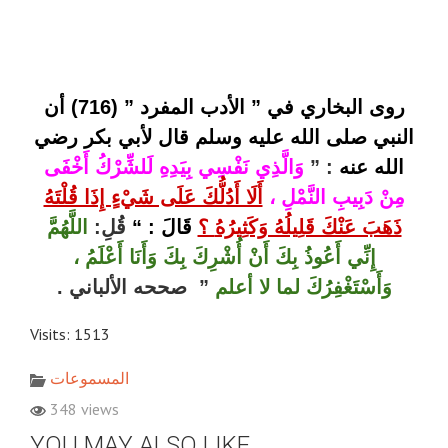
روى البخاري في ” الأدب المفرد ” (716) أن
النبي صلى الله عليه وسلم قال لأبي بكر رضي
الله عنه
: ”
وَالَّذِي نَفْسِي بِيَدِهِ لَلشِّرْكُ أَخْفَى
مِنْ دَبِيبِ النَّمْلِ ،
أَلَا أَدُلُّكَ عَلَى شَيْءٍ إِذَا قُلْتَهُ
ذَهَبَ عَنْكَ قَلِيلُهُ وَكَثِيرُهُ
؟
قَالَ : “
قُلِ:
اللَّهُمَّ
إِنِّي أَعُوذُ بِكَ أَنْ أُشْرِكَ بِكَ وَأَنَا أَعْلَمُ ،
وَأَسْتَغْفِرُكَ لما لا أعلم
” صححه الألباني .
Visits: 1513
المسموعات
348 views
YOU MAY ALSO LIKE