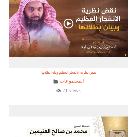
نقض نظرية الانفجار العظيم وبيان بطلانها
المسموعات
21 views