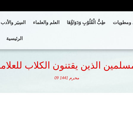
 ومطويات
طِبُّ الْقُلُوْبِ وَدَوَاؤُهَا
العلم والعلماء
السِيَر والأدب
الرئيسية
سلمين الذين يقتنون الكلاب للعلام
محرم
1441
09