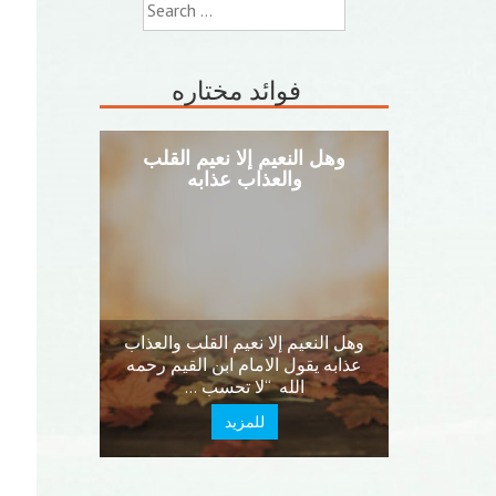
Search
for:
فوائد مختاره
وهل النعيم إلا نعيم القلب
والعذاب عذابه
وهل النعيم إلا نعيم القلب والعذاب
عذابه يقول الامام ابن القيم رحمه
الله “لا تحسب …
للمزيد