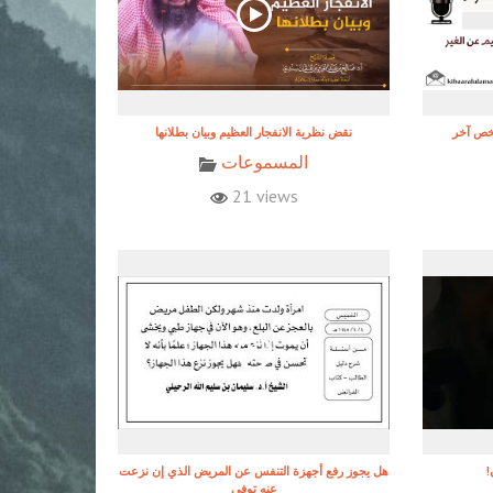
شخص آخر
نقض نظرية الانفجار العظيم وبيان بطلانها
المسموعات
21 views
هل يجوز رفع أجهزة التنفس عن المريض الذي إن نزعت
عنه توفي