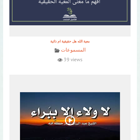
معية الله هل حقيقية ام ذاتية
المسموعات
39 views