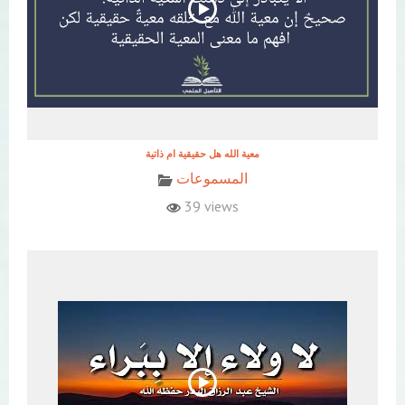
معية الله هل حقيقية ام ذاتية
المسموعات
39 views