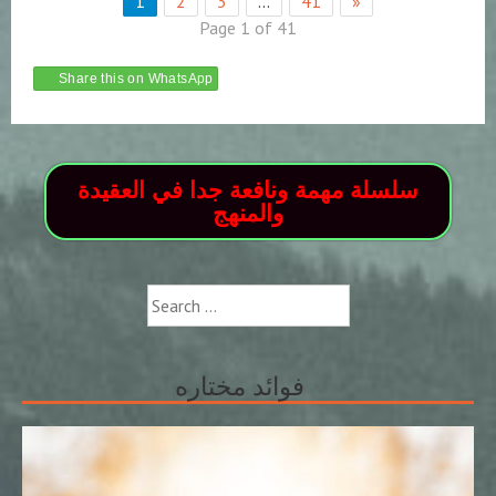
1
2
3
…
41
»
Page 1 of 41
Share this on WhatsApp
سلسلة مهمة ونافعة جدا في العقيدة
والمنهج
Search
for:
فوائد مختاره