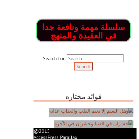
سلسلة مهمة ونافعة جدا
في العقيدة والمنهج
Search for:
فوائد مختاره
وهل النعيم إلا نعيم القلب
@2015
والعذاب عذابه
حشران في الدنيا وحشران
AccessPress Parallax