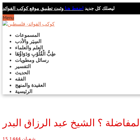
ليصلك كل جديد
اضغط هنا
وثبت تطبيق موقع كوكب الفوائد
Menu
المسموعات
السِيَر والأدب
العلم والعلماء
طِبُّ الْقُلُوْبِ وَدَوَاؤُهَا
رسائل ومطويات
التفسير
الحديث
الفقه
العقيدة والمنهج
الرئيسية
فاضلة ؟ الشيخ عبد الرزاق البدر
شعبان
1444
15