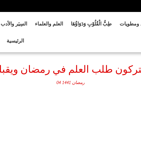
 ومطويات
طِبُّ الْقُلُوْبِ وَدَوَاؤُهَا
العلم والعلماء
السِيَر والأدب
الرئيسية
تركون طلب العلم في رمضان ويقبل
رمضان
1441
04