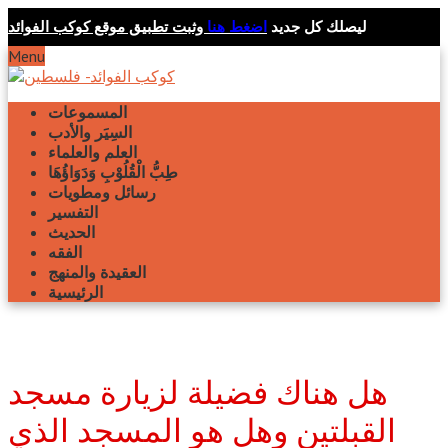
ليصلك كل جديد
اضغط هنا
وثبت تطبيق موقع كوكب الفوائد
Menu
المسموعات
السِيَر والأدب
العلم والعلماء
طِبُّ الْقُلُوْبِ وَدَوَاؤُهَا
رسائل ومطويات
التفسير
الحديث
الفقه
العقيدة والمنهج
الرئيسية
هل هناك فضيلة لزيارة مسجد
القبلتين وهل هو المسجد الذي