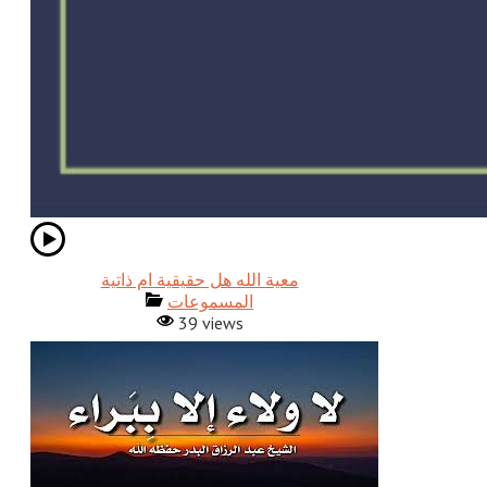
معية الله هل حقيقية ام ذاتية
المسموعات
39 views