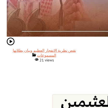
نقض نظرية الانفجار العظيم وبيان بطلانها
المسموعات
21 views