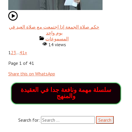
حكم صلاة الجمعة إذا اجتمعت مع صلاة العيد في
يوم واحد
المسموعات
14 views
1
2
3
…
41
»
Page 1 of 41
Share this on WhatsApp
سلسلة مهمة ونافعة جدا في العقيدة
والمنهج
Search for:
وهل النعيم إلا نعيم القلب والعذاب عذابه