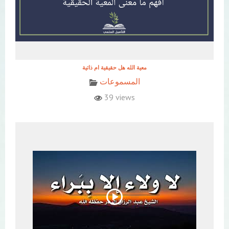
معية الله هل حقيقية ام ذاتية
المسموعات
39 views