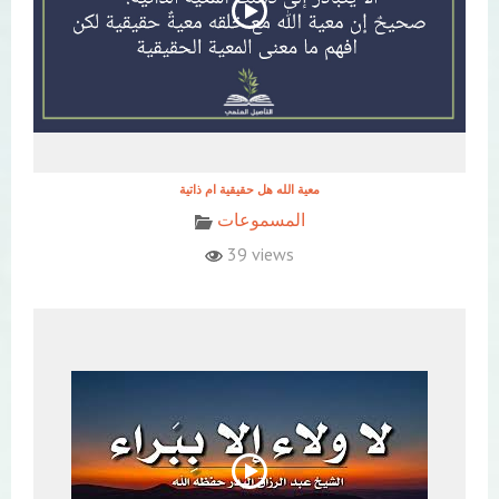
معية الله هل حقيقية ام ذاتية
المسموعات
39 views