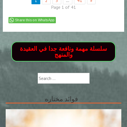
1
2
3
…
41
»
Page 1 of 41
Share this on WhatsApp
سلسلة مهمة ونافعة جدا في العقيدة
والمنهج
Search
for:
فوائد مختاره