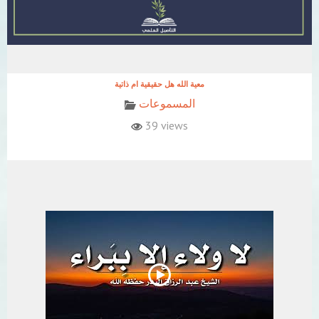
معية الله هل حقيقية ام ذاتية
المسموعات
39 views