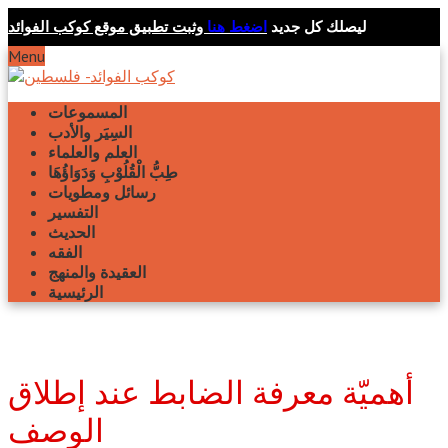
ليصلك كل جديد
اضغط هنا
وثبت تطبيق موقع كوكب الفوائد
Menu
المسموعات
السِيَر والأدب
العلم والعلماء
طِبُّ الْقُلُوْبِ وَدَوَاؤُهَا
رسائل ومطويات
التفسير
الحديث
الفقه
العقيدة والمنهج
الرئيسية
أهميّة معرفة الضابط عند إطلاق
الوصف