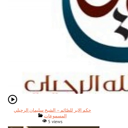
حكم الابر للصّائم – الشيخ سليمان الرحيلي
المسموعات
5 views