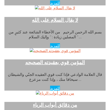
للمزيد
لا يقال السلام على الله
بسم الله الرحمن الرحيم من الأخطاء الشائعة عند كثيرٍ من
المصلين زيادة : ” وإليك السلام ” …
للمزيد
المؤمن قوي بعقيدته الصحيحه
قال العلامة الوادعي فإذا كنت قوي العقيده الجنّي والشيطان
سيخافا منك ، وإذا كنت مزعزع …
للمزيد
من دقائق أبواب الرياء