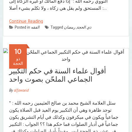
النووي رحمه الله :” إذا دفع المالك أو غيره الزكاة إلى
المستحق ولم يقل هي زكاة ، ولا تكلم بشيء أصلا :…
Continue Reading
ذي الحجة
,
رمضان
Tagged
الفقه
Posted in
10
ذو
الحجة
أقوال علماء السنة في حكم التكبير
الجماعي الملحّن بصوت واحد
By
alfawaeid
* سئل العلامة الشيخ محمد بن صالح العثيمين رحمه الله :
توجد ظاهرة وهي أن التكبير يوم العيد قبل الصلاة يكون
جماعياً ويكون في ميكرفون وكذلك في أيام التشريق يكون
جماعياً في أدبار الصلوات فما حكم هذا ؟؟ الجواب : التكبير
في عشر ذي الحجة ليس مقيداً بأدبار الصلوات وكذلك في