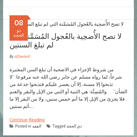
08
ذو
لا تصح الأُضحِية بالعُجول المُسَمَّنة التي
الحجة
لم تبلغ السنتين
By
alfawaeid
من شروط الإجزاء في الاضحية أن تبلغ السن المعتبرة
شرعاً، لما رواه مسلم عن جابر رضي الله عنه مرفوعا: “لا
تذبحوا إلا مسنة، إلا أن يعسر عليكم فتذبحوا جذعة من
الضأن” . والمُسِنَّة: هي الثنية أو الثني من الإبل والبقر والغنم
. فلا يجزئ من الإبل إلا ما أتم خمس سنين، ولا من البقر إلا ما
أتم سنتين،…
Continue Reading
ذي الحجة
Tagged
الفقه
Posted in