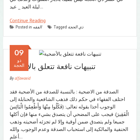
ليلة العيد _ عيد…
Continue Reading
ذي الحجة
Tagged
الفقه
Posted in
09
ذو
الحجة
By
alfawaeid
الصدقة من الاضحية : بالنسبة للصدقة من الأضحية فقد
اختلف الفقهاء في حكم ذلك فذهب الشافعية والحنابلة إلى
الوجوب أخذا بقوله تعالى: (فَكُلُوا مِنْهَا وَأَطْعِمُوا الْبَائِسَ
الْفَقِيرَ). فيجب على المضحي أن يتصدق بشيء منها فإن أكلها
جميعا ولم يتصدق ضمن أوقية وإلا لم تجزئه أضحيته وذهب
الحنفية والمالكية إلى استحباب الصدقة وعدم الوجوب. والله
أعلم…