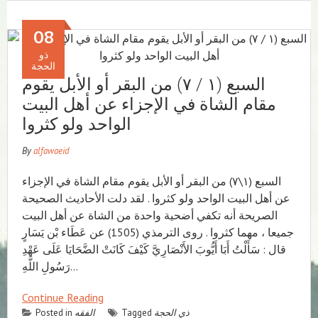
08
ذو
الحجة
السبع (١ / ٧) من البقر أو الأبل يقوم
مقام الشاة في الإجزاء عن أهل البيت
الواحد ولو كثروا
By
alfawaeid
السبع (١\٧) من البقر أو الأبل يقوم مقام الشاة في الإجزاء
عن أهل البيت الواحد ولو كثروا . لقد دلت الأحاديث الصحيحة
الصريحة أنه تكفي أضحية واحدة من الشاة عن أهل البيت
جميعا ، مهما كثروا . روى الترمذي (1505) عن عَطَاء بْن يَسَارٍ
قال : سَأَلْتُ أَبَا أَيُّوبَ الأَنْصَارِيَّ كَيْفَ كَانَتْ الضَّحَايَا عَلَى عَهْدِ
رَسُولِ اللَّهِ…
Continue Reading
ذي الحجة
Tagged
الفقه
Posted in