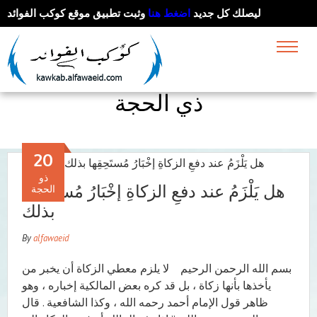
ليصلك كل جديد
اضغط هنا
وثبت تطبيق موقع كوكب الفوائد
ذي الحجة
20
ذو
هل يَلْزَمُ عند دفعِ الزكاةِ إخْبَارُ مُستَحِقِها
الحجة
بذلك
By
alfawaeid
بسم الله الرحمن الرحيم لا يلزم معطي الزكاة أن يخبر من
يأخذها بأنها زكاة ، بل قد كره بعض المالكية إخباره ، وهو
ظاهر قول الإمام أحمد رحمه الله ، وكذا الشافعية . قال